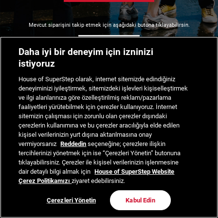
Mevcut siparişini takip etmek için aşağıdaki butona tıklayabilirsin.
Siparişimi Takip Et
Daha iyi bir deneyim için izninizi
istiyoruz
House of SuperStep olarak, internet sitemizde edindiğiniz
deneyiminizi iyileştirmek, sitemizdeki işlevleri kişiselleştirmek
ve ilgi alanlarınıza göre özelleştirilmiş reklam/pazarlama
faaliyetleri yürütebilmek için çerezler kullanıyoruz. İnternet
sitemizin çalışması için zorunlu olan çerezler dışındaki
çerezlerin kullanımına ve bu çerezler aracılığıyla elde edilen
kişisel verilerinizin yurt dışına aktarılmasına onay
vermiyorsanız
Reddedin
seçeneğine; çerezlere ilişkin
tercihlerinizi yönetmek için ise “Çerezleri Yönetin” butonuna
tıklayabilirsiniz. Çerezler ile kişisel verilerinizin işlenmesine
dair detaylı bilgi almak için
House of SuperStep Website
Çerez Politikamızı
ziyaret edebilirsiniz.
Çerezleri Yönetin
Kabul Edin