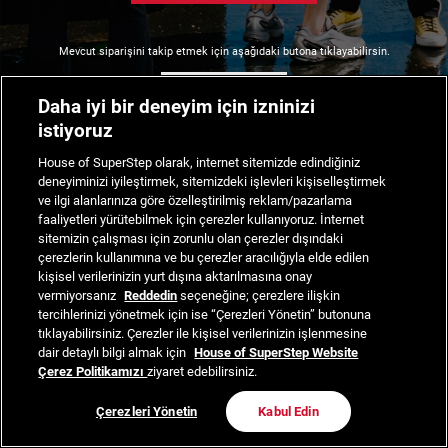
Mevcut siparişini takip etmek için aşağıdaki butona tıklayabilirsin.
Siparişimi Takip Et
Daha iyi bir deneyim için izninizi
istiyoruz
House of SuperStep olarak, internet sitemizde edindiğiniz
deneyiminizi iyileştirmek, sitemizdeki işlevleri kişiselleştirmek
ve ilgi alanlarınıza göre özelleştirilmiş reklam/pazarlama
faaliyetleri yürütebilmek için çerezler kullanıyoruz. İnternet
sitemizin çalışması için zorunlu olan çerezler dışındaki
çerezlerin kullanımına ve bu çerezler aracılığıyla elde edilen
kişisel verilerinizin yurt dışına aktarılmasına onay
vermiyorsanız
Reddedin
seçeneğine; çerezlere ilişkin
tercihlerinizi yönetmek için ise “Çerezleri Yönetin” butonuna
tıklayabilirsiniz. Çerezler ile kişisel verilerinizin işlenmesine
dair detaylı bilgi almak için
House of SuperStep Website
Çerez Politikamızı
ziyaret edebilirsiniz.
Çerezleri Yönetin
Kabul Edin