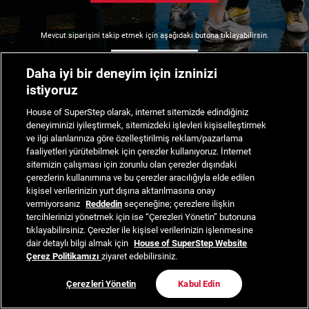
Mevcut siparişini takip etmek için aşağıdaki butona tıklayabilirsin.
Siparişimi Takip Et
Daha iyi bir deneyim için izninizi
istiyoruz
House of SuperStep olarak, internet sitemizde edindiğiniz
deneyiminizi iyileştirmek, sitemizdeki işlevleri kişiselleştirmek
ve ilgi alanlarınıza göre özelleştirilmiş reklam/pazarlama
faaliyetleri yürütebilmek için çerezler kullanıyoruz. İnternet
sitemizin çalışması için zorunlu olan çerezler dışındaki
çerezlerin kullanımına ve bu çerezler aracılığıyla elde edilen
kişisel verilerinizin yurt dışına aktarılmasına onay
vermiyorsanız
Reddedin
seçeneğine; çerezlere ilişkin
tercihlerinizi yönetmek için ise “Çerezleri Yönetin” butonuna
tıklayabilirsiniz. Çerezler ile kişisel verilerinizin işlenmesine
dair detaylı bilgi almak için
House of SuperStep Website
Çerez Politikamızı
ziyaret edebilirsiniz.
Çerezleri Yönetin
Kabul Edin