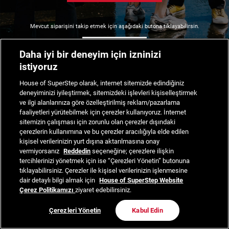
Mevcut siparişini takip etmek için aşağıdaki butona tıklayabilirsin.
Siparişimi Takip Et
Daha iyi bir deneyim için izninizi
istiyoruz
House of SuperStep olarak, internet sitemizde edindiğiniz
deneyiminizi iyileştirmek, sitemizdeki işlevleri kişiselleştirmek
ve ilgi alanlarınıza göre özelleştirilmiş reklam/pazarlama
faaliyetleri yürütebilmek için çerezler kullanıyoruz. İnternet
sitemizin çalışması için zorunlu olan çerezler dışındaki
çerezlerin kullanımına ve bu çerezler aracılığıyla elde edilen
kişisel verilerinizin yurt dışına aktarılmasına onay
vermiyorsanız
Reddedin
seçeneğine; çerezlere ilişkin
tercihlerinizi yönetmek için ise “Çerezleri Yönetin” butonuna
tıklayabilirsiniz. Çerezler ile kişisel verilerinizin işlenmesine
dair detaylı bilgi almak için
House of SuperStep Website
Çerez Politikamızı
ziyaret edebilirsiniz.
Çerezleri Yönetin
Kabul Edin