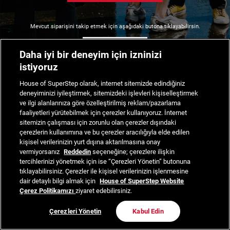
Mevcut siparişini takip etmek için aşağıdaki butona tıklayabilirsin.
Siparişimi Takip Et
Daha iyi bir deneyim için izninizi
istiyoruz
House of SuperStep olarak, internet sitemizde edindiğiniz
deneyiminizi iyileştirmek, sitemizdeki işlevleri kişiselleştirmek
ve ilgi alanlarınıza göre özelleştirilmiş reklam/pazarlama
faaliyetleri yürütebilmek için çerezler kullanıyoruz. İnternet
sitemizin çalışması için zorunlu olan çerezler dışındaki
çerezlerin kullanımına ve bu çerezler aracılığıyla elde edilen
kişisel verilerinizin yurt dışına aktarılmasına onay
vermiyorsanız
Reddedin
seçeneğine; çerezlere ilişkin
tercihlerinizi yönetmek için ise “Çerezleri Yönetin” butonuna
tıklayabilirsiniz. Çerezler ile kişisel verilerinizin işlenmesine
dair detaylı bilgi almak için
House of SuperStep Website
Çerez Politikamızı
ziyaret edebilirsiniz.
Çerezleri Yönetin
Kabul Edin