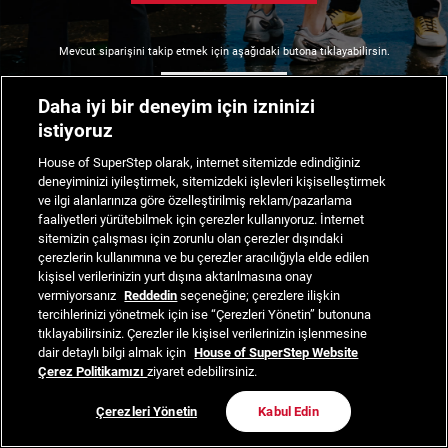
Mevcut siparişini takip etmek için aşağıdaki butona tıklayabilirsin.
Siparişimi Takip Et
Daha iyi bir deneyim için izninizi
istiyoruz
House of SuperStep olarak, internet sitemizde edindiğiniz
deneyiminizi iyileştirmek, sitemizdeki işlevleri kişiselleştirmek
ve ilgi alanlarınıza göre özelleştirilmiş reklam/pazarlama
faaliyetleri yürütebilmek için çerezler kullanıyoruz. İnternet
sitemizin çalışması için zorunlu olan çerezler dışındaki
çerezlerin kullanımına ve bu çerezler aracılığıyla elde edilen
kişisel verilerinizin yurt dışına aktarılmasına onay
vermiyorsanız
Reddedin
seçeneğine; çerezlere ilişkin
tercihlerinizi yönetmek için ise “Çerezleri Yönetin” butonuna
tıklayabilirsiniz. Çerezler ile kişisel verilerinizin işlenmesine
dair detaylı bilgi almak için
House of SuperStep Website
Çerez Politikamızı
ziyaret edebilirsiniz.
Çerezleri Yönetin
Kabul Edin