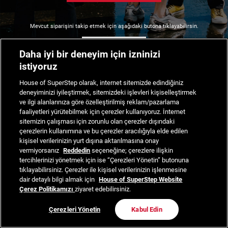
Mevcut siparişini takip etmek için aşağıdaki butona tıklayabilirsin.
Siparişimi Takip Et
Daha iyi bir deneyim için izninizi
istiyoruz
House of SuperStep olarak, internet sitemizde edindiğiniz
deneyiminizi iyileştirmek, sitemizdeki işlevleri kişiselleştirmek
ve ilgi alanlarınıza göre özelleştirilmiş reklam/pazarlama
faaliyetleri yürütebilmek için çerezler kullanıyoruz. İnternet
sitemizin çalışması için zorunlu olan çerezler dışındaki
çerezlerin kullanımına ve bu çerezler aracılığıyla elde edilen
kişisel verilerinizin yurt dışına aktarılmasına onay
vermiyorsanız
Reddedin
seçeneğine; çerezlere ilişkin
tercihlerinizi yönetmek için ise “Çerezleri Yönetin” butonuna
tıklayabilirsiniz. Çerezler ile kişisel verilerinizin işlenmesine
dair detaylı bilgi almak için
House of SuperStep Website
Çerez Politikamızı
ziyaret edebilirsiniz.
Çerezleri Yönetin
Kabul Edin