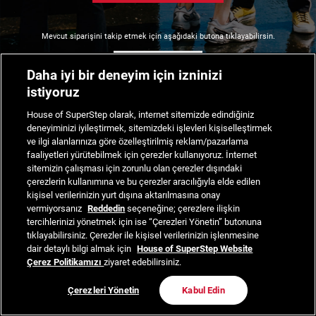
Mevcut siparişini takip etmek için aşağıdaki butona tıklayabilirsin.
Siparişimi Takip Et
Daha iyi bir deneyim için izninizi
istiyoruz
House of SuperStep olarak, internet sitemizde edindiğiniz
deneyiminizi iyileştirmek, sitemizdeki işlevleri kişiselleştirmek
ve ilgi alanlarınıza göre özelleştirilmiş reklam/pazarlama
faaliyetleri yürütebilmek için çerezler kullanıyoruz. İnternet
sitemizin çalışması için zorunlu olan çerezler dışındaki
çerezlerin kullanımına ve bu çerezler aracılığıyla elde edilen
kişisel verilerinizin yurt dışına aktarılmasına onay
vermiyorsanız
Reddedin
seçeneğine; çerezlere ilişkin
tercihlerinizi yönetmek için ise “Çerezleri Yönetin” butonuna
tıklayabilirsiniz. Çerezler ile kişisel verilerinizin işlenmesine
dair detaylı bilgi almak için
House of SuperStep Website
Çerez Politikamızı
ziyaret edebilirsiniz.
Çerezleri Yönetin
Kabul Edin