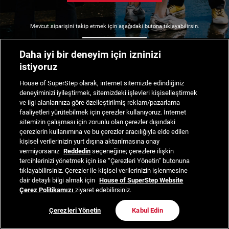
Mevcut siparişini takip etmek için aşağıdaki butona tıklayabilirsin.
Siparişimi Takip Et
Daha iyi bir deneyim için izninizi
istiyoruz
House of SuperStep olarak, internet sitemizde edindiğiniz
deneyiminizi iyileştirmek, sitemizdeki işlevleri kişiselleştirmek
ve ilgi alanlarınıza göre özelleştirilmiş reklam/pazarlama
faaliyetleri yürütebilmek için çerezler kullanıyoruz. İnternet
sitemizin çalışması için zorunlu olan çerezler dışındaki
çerezlerin kullanımına ve bu çerezler aracılığıyla elde edilen
kişisel verilerinizin yurt dışına aktarılmasına onay
vermiyorsanız
Reddedin
seçeneğine; çerezlere ilişkin
tercihlerinizi yönetmek için ise “Çerezleri Yönetin” butonuna
tıklayabilirsiniz. Çerezler ile kişisel verilerinizin işlenmesine
dair detaylı bilgi almak için
House of SuperStep Website
Çerez Politikamızı
ziyaret edebilirsiniz.
Çerezleri Yönetin
Kabul Edin