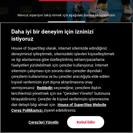
Mevcut siparişini takip etmek için aşağıdaki butona tıklayabilirsin.
Siparişimi Takip Et
Daha iyi bir deneyim için izninizi
istiyoruz
House of SuperStep olarak, internet sitemizde edindiğiniz
deneyiminizi iyileştirmek, sitemizdeki işlevleri kişiselleştirmek
ve ilgi alanlarınıza göre özelleştirilmiş reklam/pazarlama
faaliyetleri yürütebilmek için çerezler kullanıyoruz. İnternet
sitemizin çalışması için zorunlu olan çerezler dışındaki
çerezlerin kullanımına ve bu çerezler aracılığıyla elde edilen
kişisel verilerinizin yurt dışına aktarılmasına onay
vermiyorsanız
Reddedin
seçeneğine; çerezlere ilişkin
tercihlerinizi yönetmek için ise “Çerezleri Yönetin” butonuna
tıklayabilirsiniz. Çerezler ile kişisel verilerinizin işlenmesine
dair detaylı bilgi almak için
House of SuperStep Website
Çerez Politikamızı
ziyaret edebilirsiniz.
Çerezleri Yönetin
Kabul Edin