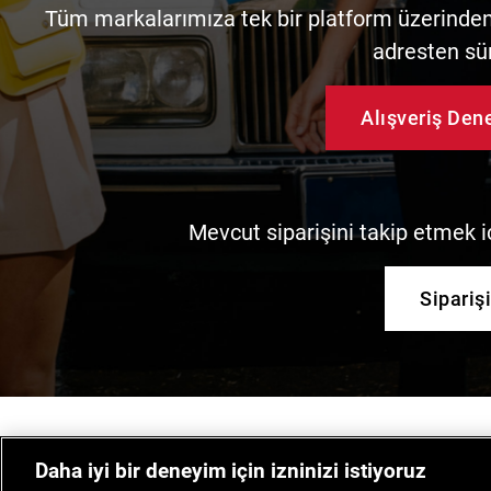
Tüm markalarımıza tek bir platform üzerinden 
adresten sü
Alışveriş De
Mevcut siparişini takip etmek iç
Sipariş
Daha iyi bir deneyim için izninizi istiyoruz