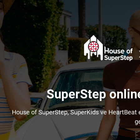
SuperStep onlin
House of SuperStep, SuperKids ve HeartBeat e-t
ge