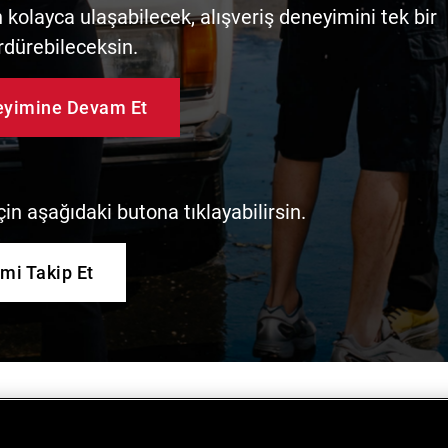
kolayca ulaşabilecek, alışveriş deneyimini tek bir
rdürebileceksin.
neyimine Devam Et
in aşağıdaki butona tıklayabilirsin.
imi Takip Et