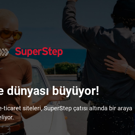
e dünyası büyüyor!
icaret siteleri, SuperStep çatısı altında bir araya
liyor.