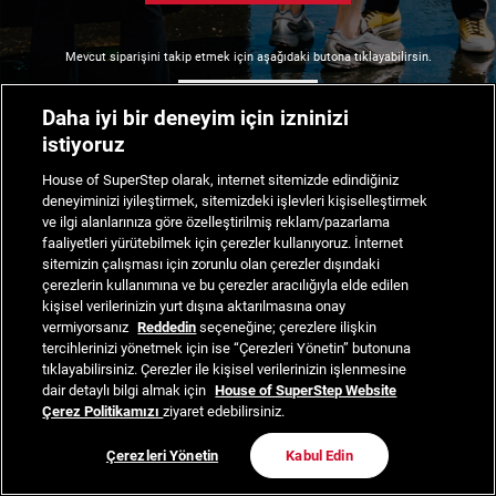
Mevcut siparişini takip etmek için aşağıdaki butona tıklayabilirsin.
Siparişimi Takip Et
Daha iyi bir deneyim için izninizi
istiyoruz
House of SuperStep olarak, internet sitemizde edindiğiniz
deneyiminizi iyileştirmek, sitemizdeki işlevleri kişiselleştirmek
ve ilgi alanlarınıza göre özelleştirilmiş reklam/pazarlama
faaliyetleri yürütebilmek için çerezler kullanıyoruz. İnternet
sitemizin çalışması için zorunlu olan çerezler dışındaki
çerezlerin kullanımına ve bu çerezler aracılığıyla elde edilen
kişisel verilerinizin yurt dışına aktarılmasına onay
vermiyorsanız
Reddedin
seçeneğine; çerezlere ilişkin
tercihlerinizi yönetmek için ise “Çerezleri Yönetin” butonuna
tıklayabilirsiniz. Çerezler ile kişisel verilerinizin işlenmesine
dair detaylı bilgi almak için
House of SuperStep Website
Çerez Politikamızı
ziyaret edebilirsiniz.
Çerezleri Yönetin
Kabul Edin