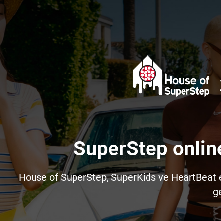
SuperStep onlin
House of SuperStep, SuperKids ve HeartBeat e-t
ge