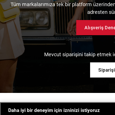
Tüm markalarımıza tek bir platform üzerinden 
adresten sü
Alışveriş De
Mevcut siparişini takip etmek iç
Sipariş
Daha iyi bir deneyim için izninizi istiyoruz