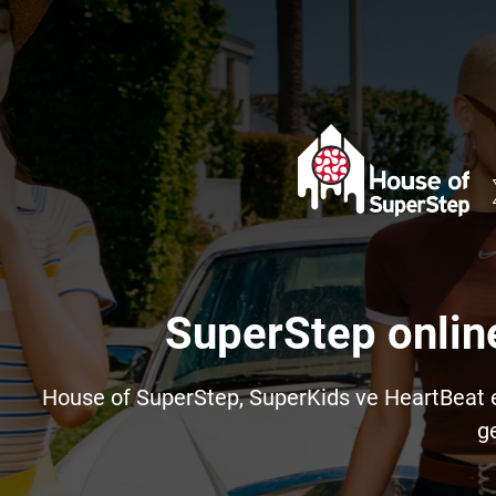
SuperStep onlin
House of SuperStep, SuperKids ve HeartBeat e-t
ge