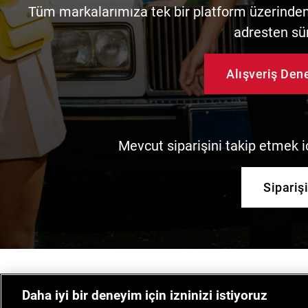
Tüm markalarımıza tek bir platform üzerinden 
adresten sü
Alışveriş De
Mevcut siparişini takip etmek iç
Sipariş
Daha iyi bir deneyim için izninizi istiyoruz