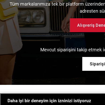
Tüm markalarımıza tek bir platform üzerinden 
adresten sü
Alışveriş De
Mevcut siparişini takip etmek iç
Sipariş
Daha iyi bir deneyim için izninizi istiyoruz