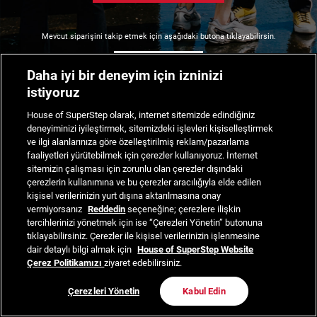
Mevcut siparişini takip etmek için aşağıdaki butona tıklayabilirsin.
Siparişimi Takip Et
Daha iyi bir deneyim için izninizi
istiyoruz
House of SuperStep olarak, internet sitemizde edindiğiniz
deneyiminizi iyileştirmek, sitemizdeki işlevleri kişiselleştirmek
ve ilgi alanlarınıza göre özelleştirilmiş reklam/pazarlama
faaliyetleri yürütebilmek için çerezler kullanıyoruz. İnternet
sitemizin çalışması için zorunlu olan çerezler dışındaki
çerezlerin kullanımına ve bu çerezler aracılığıyla elde edilen
kişisel verilerinizin yurt dışına aktarılmasına onay
vermiyorsanız
Reddedin
seçeneğine; çerezlere ilişkin
tercihlerinizi yönetmek için ise “Çerezleri Yönetin” butonuna
tıklayabilirsiniz. Çerezler ile kişisel verilerinizin işlenmesine
dair detaylı bilgi almak için
House of SuperStep Website
Çerez Politikamızı
ziyaret edebilirsiniz.
Çerezleri Yönetin
Kabul Edin