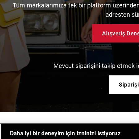
Tüm markalarımıza tek bir platform üzerinden 
adresten sü
Alışveriş De
Mevcut siparişini takip etmek iç
Sipariş
Daha iyi bir deneyim için izninizi istiyoruz