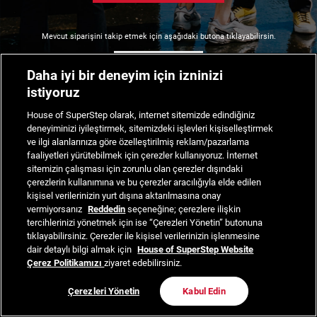
Mevcut siparişini takip etmek için aşağıdaki butona tıklayabilirsin.
Siparişimi Takip Et
Daha iyi bir deneyim için izninizi
istiyoruz
House of SuperStep olarak, internet sitemizde edindiğiniz
deneyiminizi iyileştirmek, sitemizdeki işlevleri kişiselleştirmek
ve ilgi alanlarınıza göre özelleştirilmiş reklam/pazarlama
faaliyetleri yürütebilmek için çerezler kullanıyoruz. İnternet
sitemizin çalışması için zorunlu olan çerezler dışındaki
çerezlerin kullanımına ve bu çerezler aracılığıyla elde edilen
kişisel verilerinizin yurt dışına aktarılmasına onay
vermiyorsanız
Reddedin
seçeneğine; çerezlere ilişkin
tercihlerinizi yönetmek için ise “Çerezleri Yönetin” butonuna
tıklayabilirsiniz. Çerezler ile kişisel verilerinizin işlenmesine
dair detaylı bilgi almak için
House of SuperStep Website
Çerez Politikamızı
ziyaret edebilirsiniz.
Çerezleri Yönetin
Kabul Edin