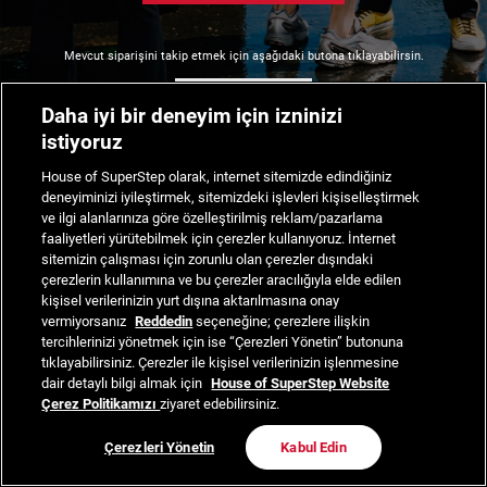
Mevcut siparişini takip etmek için aşağıdaki butona tıklayabilirsin.
Siparişimi Takip Et
Daha iyi bir deneyim için izninizi
istiyoruz
House of SuperStep olarak, internet sitemizde edindiğiniz
deneyiminizi iyileştirmek, sitemizdeki işlevleri kişiselleştirmek
ve ilgi alanlarınıza göre özelleştirilmiş reklam/pazarlama
faaliyetleri yürütebilmek için çerezler kullanıyoruz. İnternet
sitemizin çalışması için zorunlu olan çerezler dışındaki
çerezlerin kullanımına ve bu çerezler aracılığıyla elde edilen
kişisel verilerinizin yurt dışına aktarılmasına onay
vermiyorsanız
Reddedin
seçeneğine; çerezlere ilişkin
tercihlerinizi yönetmek için ise “Çerezleri Yönetin” butonuna
tıklayabilirsiniz. Çerezler ile kişisel verilerinizin işlenmesine
dair detaylı bilgi almak için
House of SuperStep Website
Çerez Politikamızı
ziyaret edebilirsiniz.
Çerezleri Yönetin
Kabul Edin