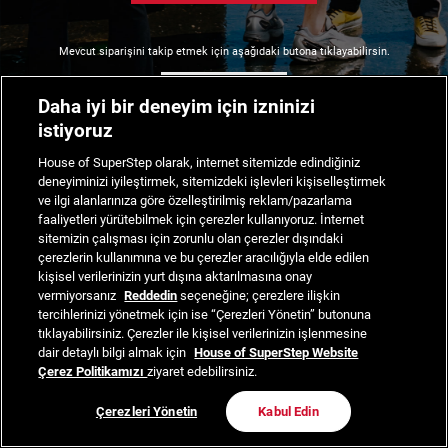
Mevcut siparişini takip etmek için aşağıdaki butona tıklayabilirsin.
Siparişimi Takip Et
Daha iyi bir deneyim için izninizi
istiyoruz
House of SuperStep olarak, internet sitemizde edindiğiniz
deneyiminizi iyileştirmek, sitemizdeki işlevleri kişiselleştirmek
ve ilgi alanlarınıza göre özelleştirilmiş reklam/pazarlama
faaliyetleri yürütebilmek için çerezler kullanıyoruz. İnternet
sitemizin çalışması için zorunlu olan çerezler dışındaki
çerezlerin kullanımına ve bu çerezler aracılığıyla elde edilen
kişisel verilerinizin yurt dışına aktarılmasına onay
vermiyorsanız
Reddedin
seçeneğine; çerezlere ilişkin
tercihlerinizi yönetmek için ise “Çerezleri Yönetin” butonuna
tıklayabilirsiniz. Çerezler ile kişisel verilerinizin işlenmesine
dair detaylı bilgi almak için
House of SuperStep Website
Çerez Politikamızı
ziyaret edebilirsiniz.
Çerezleri Yönetin
Kabul Edin