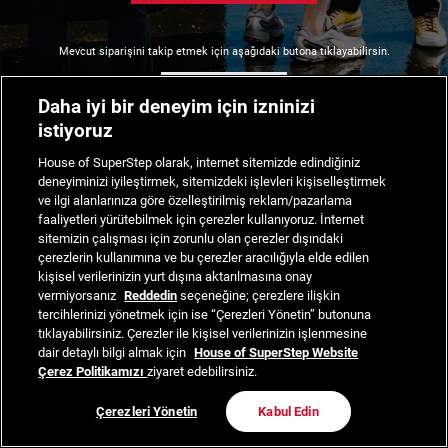
Mevcut siparişini takip etmek için aşağıdaki butona tıklayabilirsin.
Siparişimi Takip Et
Daha iyi bir deneyim için izninizi
istiyoruz
House of SuperStep olarak, internet sitemizde edindiğiniz
deneyiminizi iyileştirmek, sitemizdeki işlevleri kişiselleştirmek
ve ilgi alanlarınıza göre özelleştirilmiş reklam/pazarlama
faaliyetleri yürütebilmek için çerezler kullanıyoruz. İnternet
sitemizin çalışması için zorunlu olan çerezler dışındaki
çerezlerin kullanımına ve bu çerezler aracılığıyla elde edilen
kişisel verilerinizin yurt dışına aktarılmasına onay
vermiyorsanız
Reddedin
seçeneğine; çerezlere ilişkin
tercihlerinizi yönetmek için ise “Çerezleri Yönetin” butonuna
tıklayabilirsiniz. Çerezler ile kişisel verilerinizin işlenmesine
dair detaylı bilgi almak için
House of SuperStep Website
Çerez Politikamızı
ziyaret edebilirsiniz.
Çerezleri Yönetin
Kabul Edin