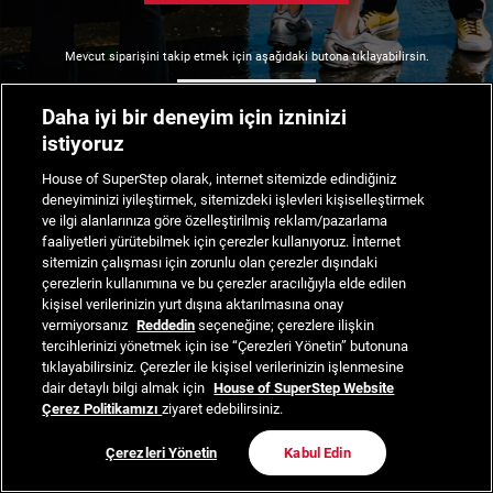
Mevcut siparişini takip etmek için aşağıdaki butona tıklayabilirsin.
Siparişimi Takip Et
Daha iyi bir deneyim için izninizi
istiyoruz
House of SuperStep olarak, internet sitemizde edindiğiniz
deneyiminizi iyileştirmek, sitemizdeki işlevleri kişiselleştirmek
ve ilgi alanlarınıza göre özelleştirilmiş reklam/pazarlama
faaliyetleri yürütebilmek için çerezler kullanıyoruz. İnternet
sitemizin çalışması için zorunlu olan çerezler dışındaki
çerezlerin kullanımına ve bu çerezler aracılığıyla elde edilen
kişisel verilerinizin yurt dışına aktarılmasına onay
vermiyorsanız
Reddedin
seçeneğine; çerezlere ilişkin
tercihlerinizi yönetmek için ise “Çerezleri Yönetin” butonuna
tıklayabilirsiniz. Çerezler ile kişisel verilerinizin işlenmesine
dair detaylı bilgi almak için
House of SuperStep Website
Çerez Politikamızı
ziyaret edebilirsiniz.
Çerezleri Yönetin
Kabul Edin