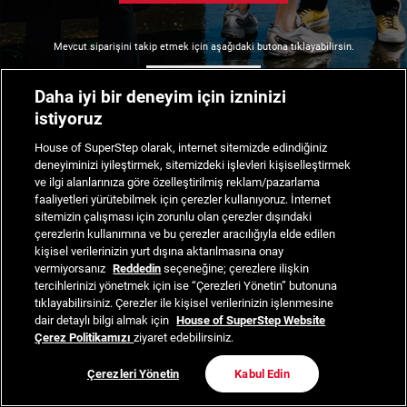
Mevcut siparişini takip etmek için aşağıdaki butona tıklayabilirsin.
Siparişimi Takip Et
Daha iyi bir deneyim için izninizi
istiyoruz
House of SuperStep olarak, internet sitemizde edindiğiniz
deneyiminizi iyileştirmek, sitemizdeki işlevleri kişiselleştirmek
ve ilgi alanlarınıza göre özelleştirilmiş reklam/pazarlama
faaliyetleri yürütebilmek için çerezler kullanıyoruz. İnternet
sitemizin çalışması için zorunlu olan çerezler dışındaki
çerezlerin kullanımına ve bu çerezler aracılığıyla elde edilen
kişisel verilerinizin yurt dışına aktarılmasına onay
vermiyorsanız
Reddedin
seçeneğine; çerezlere ilişkin
tercihlerinizi yönetmek için ise “Çerezleri Yönetin” butonuna
tıklayabilirsiniz. Çerezler ile kişisel verilerinizin işlenmesine
dair detaylı bilgi almak için
House of SuperStep Website
Çerez Politikamızı
ziyaret edebilirsiniz.
Çerezleri Yönetin
Kabul Edin