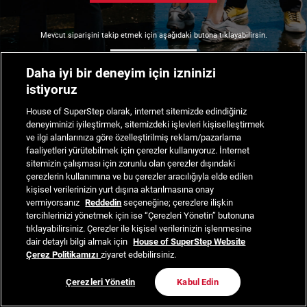
Mevcut siparişini takip etmek için aşağıdaki butona tıklayabilirsin.
Siparişimi Takip Et
Daha iyi bir deneyim için izninizi
istiyoruz
House of SuperStep olarak, internet sitemizde edindiğiniz
deneyiminizi iyileştirmek, sitemizdeki işlevleri kişiselleştirmek
ve ilgi alanlarınıza göre özelleştirilmiş reklam/pazarlama
faaliyetleri yürütebilmek için çerezler kullanıyoruz. İnternet
sitemizin çalışması için zorunlu olan çerezler dışındaki
çerezlerin kullanımına ve bu çerezler aracılığıyla elde edilen
kişisel verilerinizin yurt dışına aktarılmasına onay
vermiyorsanız
Reddedin
seçeneğine; çerezlere ilişkin
tercihlerinizi yönetmek için ise “Çerezleri Yönetin” butonuna
tıklayabilirsiniz. Çerezler ile kişisel verilerinizin işlenmesine
dair detaylı bilgi almak için
House of SuperStep Website
Çerez Politikamızı
ziyaret edebilirsiniz.
Çerezleri Yönetin
Kabul Edin