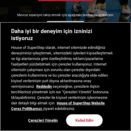
Mevcut siparişini takip etmek için aşağıdaki butona tıklayabilirsin.
Siparişimi Takip Et
Daha iyi bir deneyim için izninizi
istiyoruz
House of SuperStep olarak, internet sitemizde edindiğiniz
deneyiminizi iyileştirmek, sitemizdeki işlevleri kişiselleştirmek
ve ilgi alanlarınıza göre özelleştirilmiş reklam/pazarlama
faaliyetleri yürütebilmek için çerezler kullanıyoruz. İnternet
sitemizin çalışması için zorunlu olan çerezler dışındaki
çerezlerin kullanımına ve bu çerezler aracılığıyla elde edilen
kişisel verilerinizin yurt dışına aktarılmasına onay
vermiyorsanız
Reddedin
seçeneğine; çerezlere ilişkin
tercihlerinizi yönetmek için ise “Çerezleri Yönetin” butonuna
tıklayabilirsiniz. Çerezler ile kişisel verilerinizin işlenmesine
dair detaylı bilgi almak için
House of SuperStep Website
Çerez Politikamızı
ziyaret edebilirsiniz.
Çerezleri Yönetin
Kabul Edin