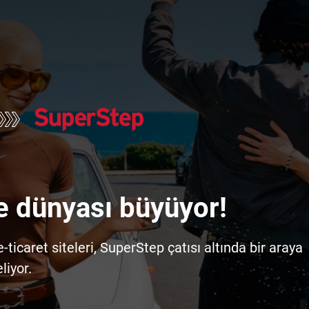
e dünyası büyüyor!
icaret siteleri, SuperStep çatısı altında bir araya
liyor.