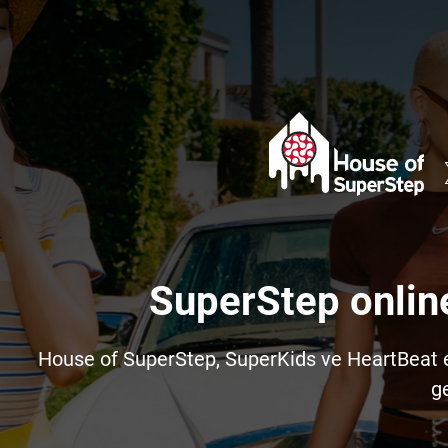
SuperStep onlin
House of SuperStep, SuperKids ve HeartBeat e-t
ge