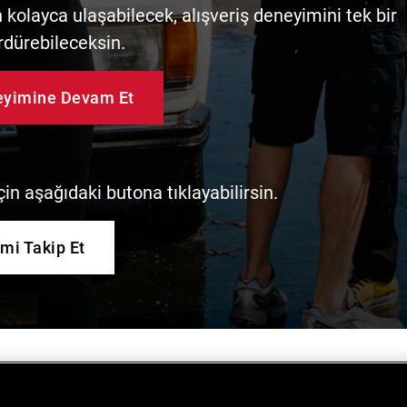
kolayca ulaşabilecek, alışveriş deneyimini tek bir
rdürebileceksin.
neyimine Devam Et
in aşağıdaki butona tıklayabilirsin.
imi Takip Et