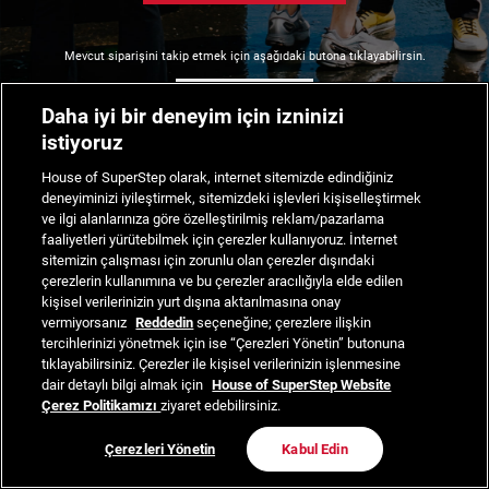
Mevcut siparişini takip etmek için aşağıdaki butona tıklayabilirsin.
Siparişimi Takip Et
Daha iyi bir deneyim için izninizi
istiyoruz
House of SuperStep olarak, internet sitemizde edindiğiniz
deneyiminizi iyileştirmek, sitemizdeki işlevleri kişiselleştirmek
ve ilgi alanlarınıza göre özelleştirilmiş reklam/pazarlama
faaliyetleri yürütebilmek için çerezler kullanıyoruz. İnternet
sitemizin çalışması için zorunlu olan çerezler dışındaki
çerezlerin kullanımına ve bu çerezler aracılığıyla elde edilen
kişisel verilerinizin yurt dışına aktarılmasına onay
vermiyorsanız
Reddedin
seçeneğine; çerezlere ilişkin
tercihlerinizi yönetmek için ise “Çerezleri Yönetin” butonuna
tıklayabilirsiniz. Çerezler ile kişisel verilerinizin işlenmesine
dair detaylı bilgi almak için
House of SuperStep Website
Çerez Politikamızı
ziyaret edebilirsiniz.
Çerezleri Yönetin
Kabul Edin