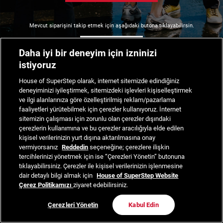
Mevcut siparişini takip etmek için aşağıdaki butona tıklayabilirsin.
Siparişimi Takip Et
Daha iyi bir deneyim için izninizi
istiyoruz
House of SuperStep olarak, internet sitemizde edindiğiniz
deneyiminizi iyileştirmek, sitemizdeki işlevleri kişiselleştirmek
ve ilgi alanlarınıza göre özelleştirilmiş reklam/pazarlama
faaliyetleri yürütebilmek için çerezler kullanıyoruz. İnternet
sitemizin çalışması için zorunlu olan çerezler dışındaki
çerezlerin kullanımına ve bu çerezler aracılığıyla elde edilen
kişisel verilerinizin yurt dışına aktarılmasına onay
vermiyorsanız
Reddedin
seçeneğine; çerezlere ilişkin
tercihlerinizi yönetmek için ise “Çerezleri Yönetin” butonuna
tıklayabilirsiniz. Çerezler ile kişisel verilerinizin işlenmesine
dair detaylı bilgi almak için
House of SuperStep Website
Çerez Politikamızı
ziyaret edebilirsiniz.
Çerezleri Yönetin
Kabul Edin