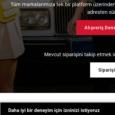
Tüm markalarımıza tek bir platform üzerinden 
adresten sü
Alışveriş De
Mevcut siparişini takip etmek iç
Sipariş
Daha iyi bir deneyim için izninizi istiyoruz