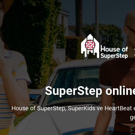
SuperStep onlin
House of SuperStep, SuperKids ve HeartBeat e-t
ge