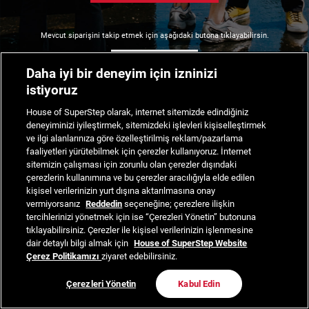
Mevcut siparişini takip etmek için aşağıdaki butona tıklayabilirsin.
Siparişimi Takip Et
Daha iyi bir deneyim için izninizi
istiyoruz
House of SuperStep olarak, internet sitemizde edindiğiniz
deneyiminizi iyileştirmek, sitemizdeki işlevleri kişiselleştirmek
ve ilgi alanlarınıza göre özelleştirilmiş reklam/pazarlama
faaliyetleri yürütebilmek için çerezler kullanıyoruz. İnternet
sitemizin çalışması için zorunlu olan çerezler dışındaki
çerezlerin kullanımına ve bu çerezler aracılığıyla elde edilen
kişisel verilerinizin yurt dışına aktarılmasına onay
vermiyorsanız
Reddedin
seçeneğine; çerezlere ilişkin
tercihlerinizi yönetmek için ise “Çerezleri Yönetin” butonuna
tıklayabilirsiniz. Çerezler ile kişisel verilerinizin işlenmesine
dair detaylı bilgi almak için
House of SuperStep Website
Çerez Politikamızı
ziyaret edebilirsiniz.
Çerezleri Yönetin
Kabul Edin