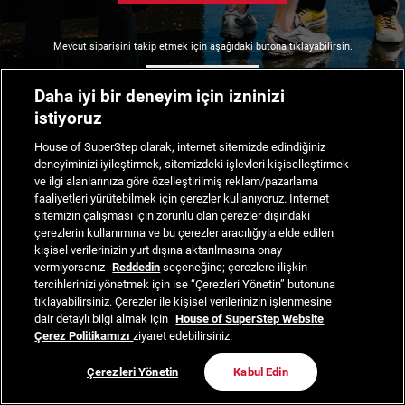
Mevcut siparişini takip etmek için aşağıdaki butona tıklayabilirsin.
Siparişimi Takip Et
Daha iyi bir deneyim için izninizi
istiyoruz
House of SuperStep olarak, internet sitemizde edindiğiniz
deneyiminizi iyileştirmek, sitemizdeki işlevleri kişiselleştirmek
ve ilgi alanlarınıza göre özelleştirilmiş reklam/pazarlama
faaliyetleri yürütebilmek için çerezler kullanıyoruz. İnternet
sitemizin çalışması için zorunlu olan çerezler dışındaki
çerezlerin kullanımına ve bu çerezler aracılığıyla elde edilen
kişisel verilerinizin yurt dışına aktarılmasına onay
vermiyorsanız
Reddedin
seçeneğine; çerezlere ilişkin
tercihlerinizi yönetmek için ise “Çerezleri Yönetin” butonuna
tıklayabilirsiniz. Çerezler ile kişisel verilerinizin işlenmesine
dair detaylı bilgi almak için
House of SuperStep Website
Çerez Politikamızı
ziyaret edebilirsiniz.
Çerezleri Yönetin
Kabul Edin