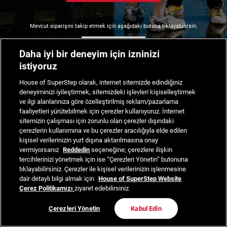
Mevcut siparişini takip etmek için aşağıdaki butona tıklayabilirsin.
Siparişimi Takip Et
Daha iyi bir deneyim için izninizi
istiyoruz
House of SuperStep olarak, internet sitemizde edindiğiniz
deneyiminizi iyileştirmek, sitemizdeki işlevleri kişiselleştirmek
ve ilgi alanlarınıza göre özelleştirilmiş reklam/pazarlama
faaliyetleri yürütebilmek için çerezler kullanıyoruz. İnternet
sitemizin çalışması için zorunlu olan çerezler dışındaki
çerezlerin kullanımına ve bu çerezler aracılığıyla elde edilen
kişisel verilerinizin yurt dışına aktarılmasına onay
vermiyorsanız
Reddedin
seçeneğine; çerezlere ilişkin
tercihlerinizi yönetmek için ise “Çerezleri Yönetin” butonuna
tıklayabilirsiniz. Çerezler ile kişisel verilerinizin işlenmesine
dair detaylı bilgi almak için
House of SuperStep Website
Çerez Politikamızı
ziyaret edebilirsiniz.
Çerezleri Yönetin
Kabul Edin