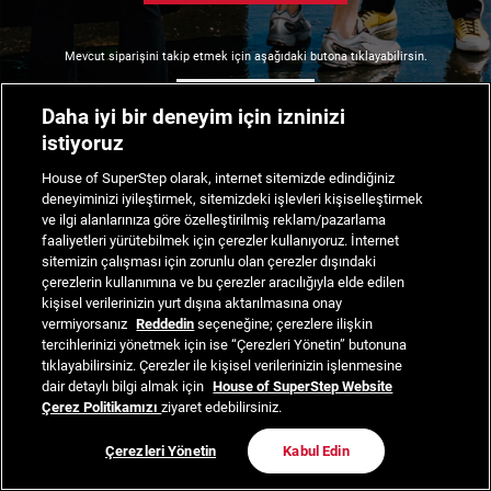
Mevcut siparişini takip etmek için aşağıdaki butona tıklayabilirsin.
Siparişimi Takip Et
Daha iyi bir deneyim için izninizi
istiyoruz
House of SuperStep olarak, internet sitemizde edindiğiniz
deneyiminizi iyileştirmek, sitemizdeki işlevleri kişiselleştirmek
ve ilgi alanlarınıza göre özelleştirilmiş reklam/pazarlama
faaliyetleri yürütebilmek için çerezler kullanıyoruz. İnternet
sitemizin çalışması için zorunlu olan çerezler dışındaki
çerezlerin kullanımına ve bu çerezler aracılığıyla elde edilen
kişisel verilerinizin yurt dışına aktarılmasına onay
vermiyorsanız
Reddedin
seçeneğine; çerezlere ilişkin
tercihlerinizi yönetmek için ise “Çerezleri Yönetin” butonuna
tıklayabilirsiniz. Çerezler ile kişisel verilerinizin işlenmesine
dair detaylı bilgi almak için
House of SuperStep Website
Çerez Politikamızı
ziyaret edebilirsiniz.
Çerezleri Yönetin
Kabul Edin