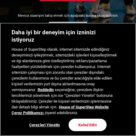
Mevcut siparişini takip etmek için aşağıdaki butona tıklayabilirsin.
Siparişimi Takip Et
Daha iyi bir deneyim için izninizi
istiyoruz
House of SuperStep olarak, internet sitemizde edindiğiniz
deneyiminizi iyileştirmek, sitemizdeki işlevleri kişiselleştirmek
ve ilgi alanlarınıza göre özelleştirilmiş reklam/pazarlama
faaliyetleri yürütebilmek için çerezler kullanıyoruz. İnternet
sitemizin çalışması için zorunlu olan çerezler dışındaki
çerezlerin kullanımına ve bu çerezler aracılığıyla elde edilen
kişisel verilerinizin yurt dışına aktarılmasına onay
vermiyorsanız
Reddedin
seçeneğine; çerezlere ilişkin
tercihlerinizi yönetmek için ise “Çerezleri Yönetin” butonuna
tıklayabilirsiniz. Çerezler ile kişisel verilerinizin işlenmesine
dair detaylı bilgi almak için
House of SuperStep Website
Çerez Politikamızı
ziyaret edebilirsiniz.
Çerezleri Yönetin
Kabul Edin