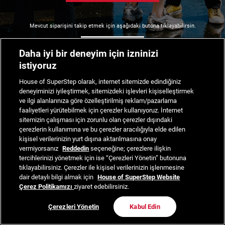
Mevcut siparişini takip etmek için aşağıdaki butona tıklayabilirsin.
Siparişimi Takip Et
Daha iyi bir deneyim için izninizi
istiyoruz
House of SuperStep olarak, internet sitemizde edindiğiniz
deneyiminizi iyileştirmek, sitemizdeki işlevleri kişiselleştirmek
ve ilgi alanlarınıza göre özelleştirilmiş reklam/pazarlama
faaliyetleri yürütebilmek için çerezler kullanıyoruz. İnternet
sitemizin çalışması için zorunlu olan çerezler dışındaki
çerezlerin kullanımına ve bu çerezler aracılığıyla elde edilen
kişisel verilerinizin yurt dışına aktarılmasına onay
vermiyorsanız
Reddedin
seçeneğine; çerezlere ilişkin
tercihlerinizi yönetmek için ise “Çerezleri Yönetin” butonuna
tıklayabilirsiniz. Çerezler ile kişisel verilerinizin işlenmesine
dair detaylı bilgi almak için
House of SuperStep Website
Çerez Politikamızı
ziyaret edebilirsiniz.
Çerezleri Yönetin
Kabul Edin