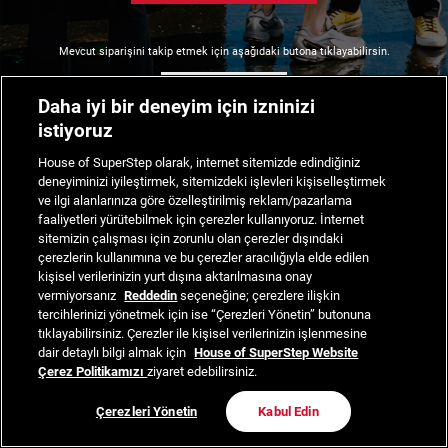
Mevcut siparişini takip etmek için aşağıdaki butona tıklayabilirsin.
Siparişimi Takip Et
Daha iyi bir deneyim için izninizi
istiyoruz
House of SuperStep olarak, internet sitemizde edindiğiniz
deneyiminizi iyileştirmek, sitemizdeki işlevleri kişiselleştirmek
ve ilgi alanlarınıza göre özelleştirilmiş reklam/pazarlama
faaliyetleri yürütebilmek için çerezler kullanıyoruz. İnternet
sitemizin çalışması için zorunlu olan çerezler dışındaki
çerezlerin kullanımına ve bu çerezler aracılığıyla elde edilen
kişisel verilerinizin yurt dışına aktarılmasına onay
vermiyorsanız
Reddedin
seçeneğine; çerezlere ilişkin
tercihlerinizi yönetmek için ise “Çerezleri Yönetin” butonuna
tıklayabilirsiniz. Çerezler ile kişisel verilerinizin işlenmesine
dair detaylı bilgi almak için
House of SuperStep Website
Çerez Politikamızı
ziyaret edebilirsiniz.
Çerezleri Yönetin
Kabul Edin