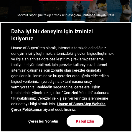
Mevcut siparişini takip etmek için aşağıdaki butona tıklayabilirsin.
Siparişimi Takip Et
Daha iyi bir deneyim için izninizi
istiyoruz
House of SuperStep olarak, internet sitemizde edindiğiniz
deneyiminizi iyileştirmek, sitemizdeki işlevleri kişiselleştirmek
ve ilgi alanlarınıza göre özelleştirilmiş reklam/pazarlama
faaliyetleri yürütebilmek için çerezler kullanıyoruz. İnternet
sitemizin çalışması için zorunlu olan çerezler dışındaki
çerezlerin kullanımına ve bu çerezler aracılığıyla elde edilen
kişisel verilerinizin yurt dışına aktarılmasına onay
vermiyorsanız
Reddedin
seçeneğine; çerezlere ilişkin
tercihlerinizi yönetmek için ise “Çerezleri Yönetin” butonuna
tıklayabilirsiniz. Çerezler ile kişisel verilerinizin işlenmesine
dair detaylı bilgi almak için
House of SuperStep Website
Çerez Politikamızı
ziyaret edebilirsiniz.
Çerezleri Yönetin
Kabul Edin