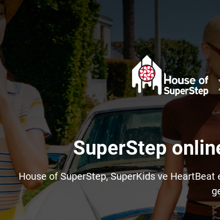
SuperStep onlin
House of SuperStep, SuperKids ve HeartBeat e-t
ge