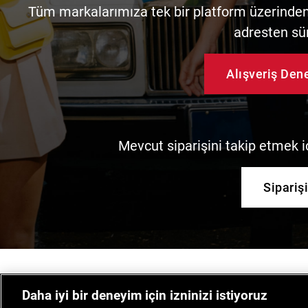
Tüm markalarımıza tek bir platform üzerinden 
adresten sü
Alışveriş De
Mevcut siparişini takip etmek iç
Sipariş
Daha iyi bir deneyim için izninizi istiyoruz