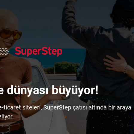
e dünyası büyüyor!
icaret siteleri, SuperStep çatısı altında bir araya
liyor.