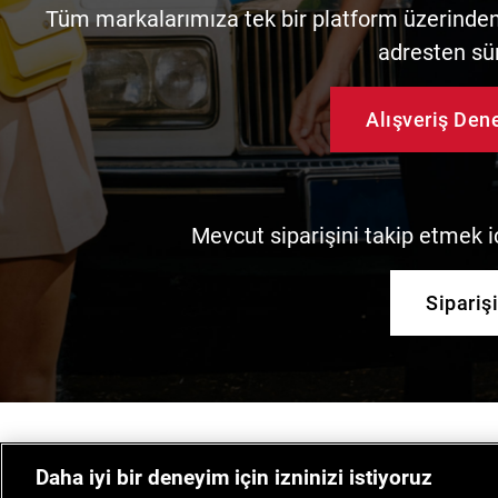
Tüm markalarımıza tek bir platform üzerinden 
adresten sü
Alışveriş De
Mevcut siparişini takip etmek iç
Sipariş
Daha iyi bir deneyim için izninizi istiyoruz