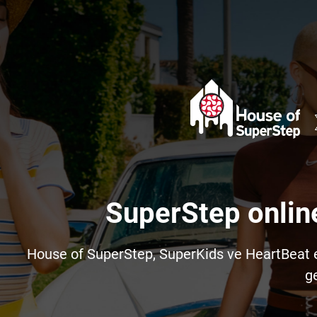
SuperStep onlin
House of SuperStep, SuperKids ve HeartBeat e-t
ge