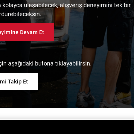
kolayca ulaşabilecek, alışveriş deneyimini tek bir
rdürebileceksin.
neyimine Devam Et
in aşağıdaki butona tıklayabilirsin.
imi Takip Et