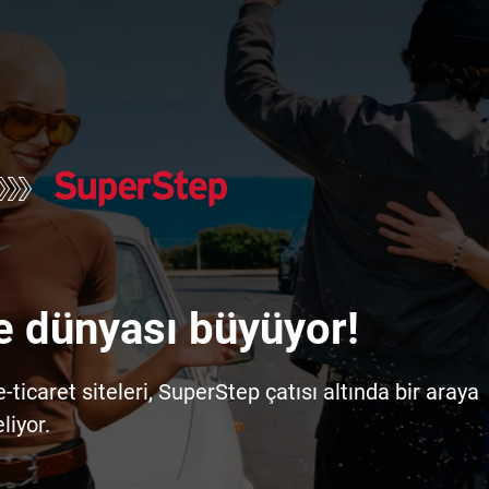
e dünyası büyüyor!
icaret siteleri, SuperStep çatısı altında bir araya
liyor.