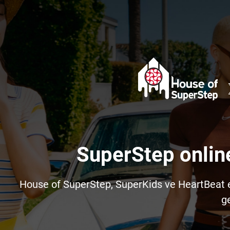
SuperStep onlin
House of SuperStep, SuperKids ve HeartBeat e-t
ge